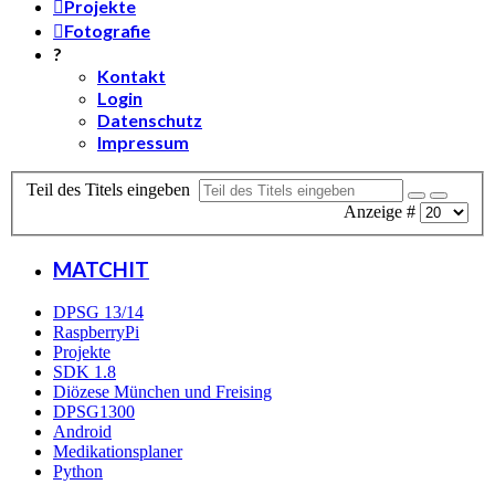
Projekte
Fotografie
?
Kontakt
Login
Datenschutz
Impressum
Teil des Titels eingeben
Anzeige #
MATCHIT
DPSG 13/14
RaspberryPi
Projekte
SDK 1.8
Diözese München und Freising
DPSG1300
Android
Medikationsplaner
Python